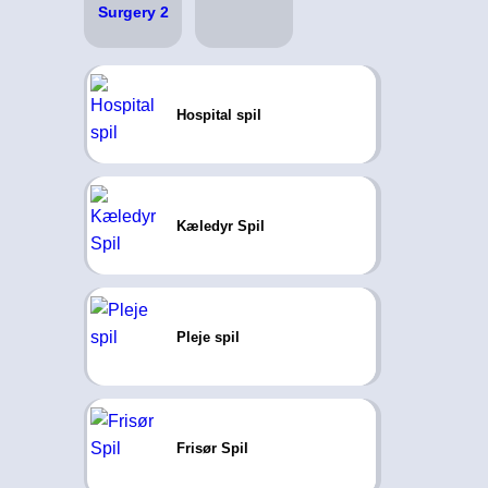
Hospital spil
Kæledyr Spil
Pleje spil
Frisør Spil