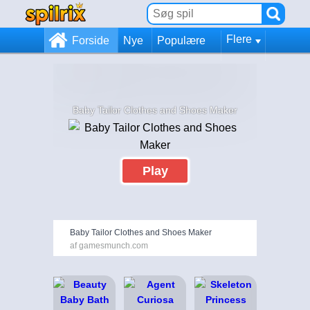
Flere
Forside
Nye
Populære
Baby Tailor Clothes and Shoes Maker
Play
Baby Tailor Clothes and Shoes Maker
af gamesmunch.com