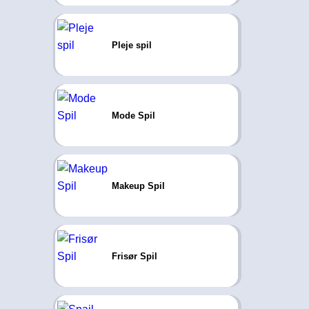
Pleje spil
Mode Spil
Makeup Spil
Frisør Spil