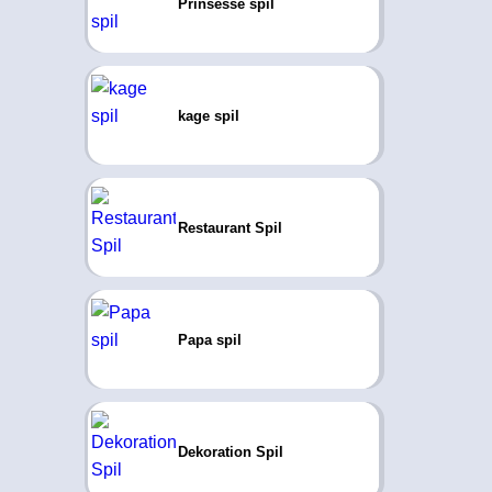
Prinsesse spil
kage spil
Restaurant Spil
Papa spil
Dekoration Spil