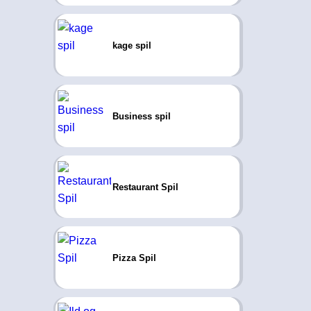
kage spil
Business spil
Restaurant Spil
Pizza Spil