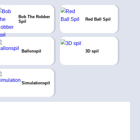
Bob The Robber
Red Ball Spil
Spil
Ballonspil
3D spil
Simulationspil