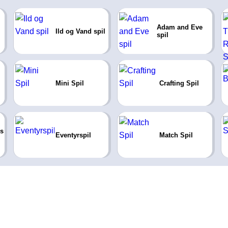
Adam and Eve
Ild og Vand spil
spil
Mini Spil
Crafting Spil
s
Eventyrspil
Match Spil