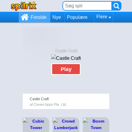
Flere
Forside
Nye
Populære
Castle Craft
Play
Castle Craft
af Clever Apps Pte. Ltd.