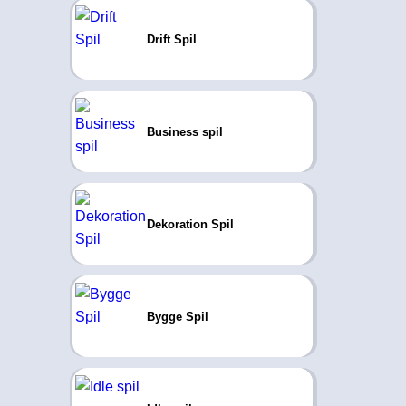
Drift Spil
Business spil
Dekoration Spil
Bygge Spil