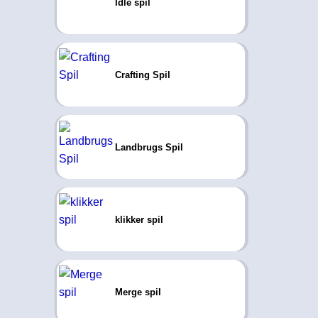
Idle spil
Crafting Spil
Landbrugs Spil
klikker spil
Merge spil