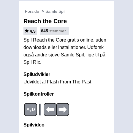
Forside
Samle Spil
Reach the Core
845
stemmer
4.9
Spil Reach the Core gratis online, uden
downloads eller installationer. Udforsk
også andre sjove Samle Spil, lige til på
Spil Rix.
Spiludvikler
Udviklet af Flash From The Past
Spilkontroller
|
A,D
Spilvideo