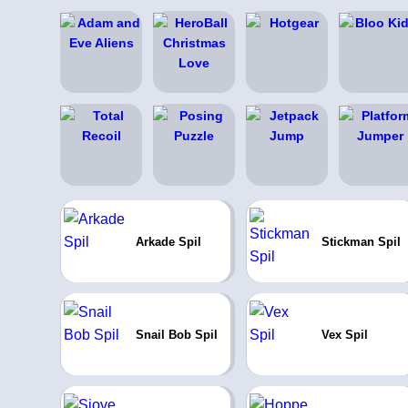
Arkade Spil
Stickman Spil
Snail Bob Spil
Vex Spil