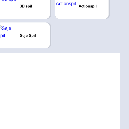
3D spil
Actionspil
Seje Spil