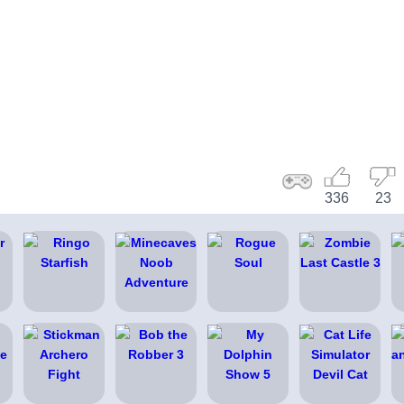
336
23