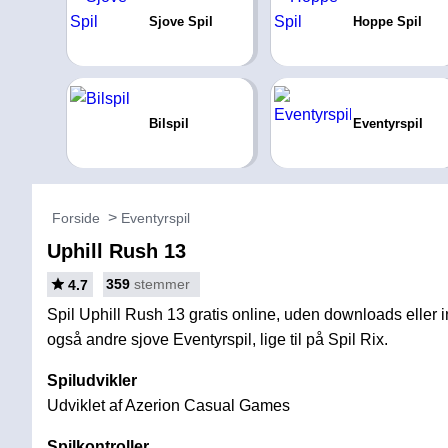
Sjove Spil
Hoppe Spil
Bilspil
Eventyrspil
Forside
Eventyrspil
Uphill Rush 13
359
stemmer
4.7
Spil Uphill Rush 13 gratis online, uden downloads eller i
også andre sjove Eventyrspil, lige til på Spil Rix.
Spiludvikler
Udviklet af Azerion Casual Games
Spilkontroller