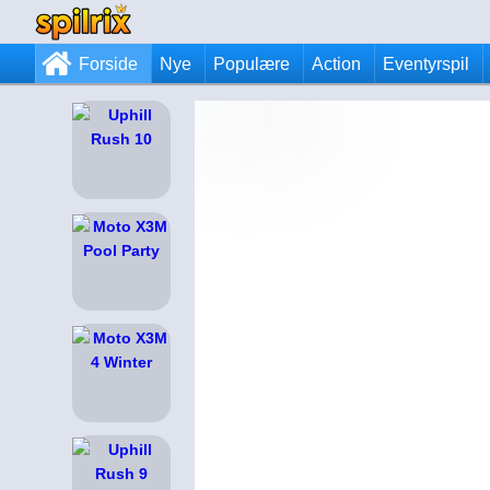
Forside
Nye
Populære
Action
Eventyrspil