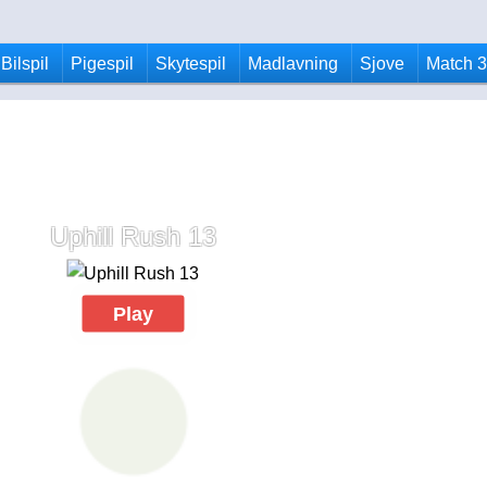
Bilspil
Pigespil
Skytespil
Madlavning
Sjove
Match 3
Uphill Rush 13
Play