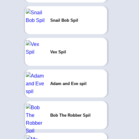
Snail Bob Spil
Vex Spil
Adam and Eve spil
Bob The Robber Spil