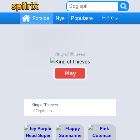
Flere
Forside
Nye
Populære
King of Thieves
Play
King of Thieves
af ZeptoLab