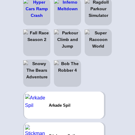
Arkade Spil