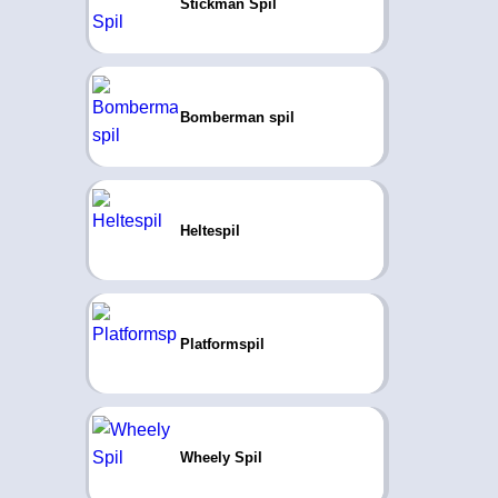
Stickman Spil
Bomberman spil
Heltespil
Platformspil
Wheely Spil