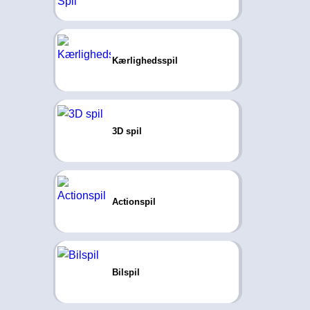
Kærlighedsspil
3D spil
Actionspil
Bilspil