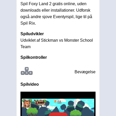
Spil Foxy Land 2 gratis online, uden
downloads eller installationer. Udforsk
også andre sjove Eventyrspil, lige til på
Spil Rix.
Spiludvikler
Udviklet af Stickman vs Monster School
Team
Spilkontroller
W
Bevægelse
A
S
D
Spilvideo