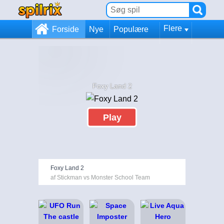
Flere
Forside
Nye
Populære
Foxy Land 2
Play
Foxy Land 2
af Stickman vs Monster School Team