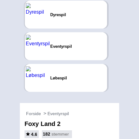
Dyrespil
Eventyrspil
Løbespil
Forside
Eventyrspil
Foxy Land 2
182
stemmer
4.6