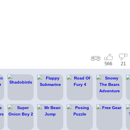
566
21