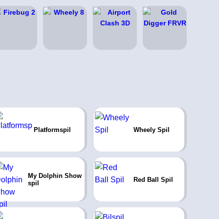
Platformspil
Wheely Spil
My Dolphin Show
Red Ball Spil
spil