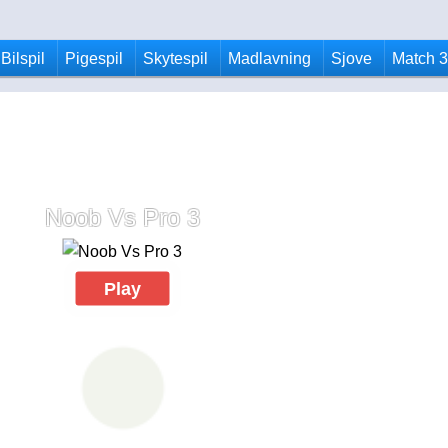
Bilspil
Pigespil
Skytespil
Madlavning
Sjove
Match 3
Noob Vs Pro 3
Play