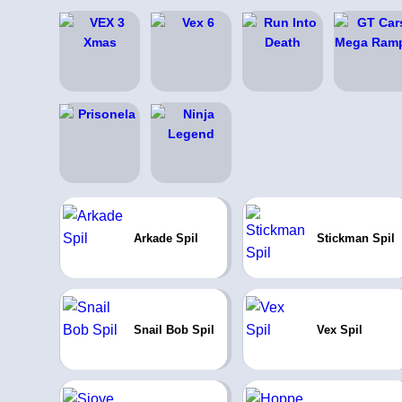
Arkade Spil
Stickman Spil
Snail Bob Spil
Vex Spil