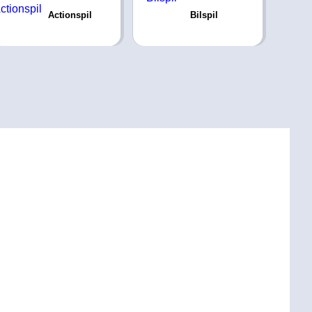
Actionspil
Bilspil