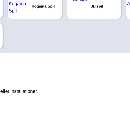
Kogama Spil
3D spil
ler installationer.