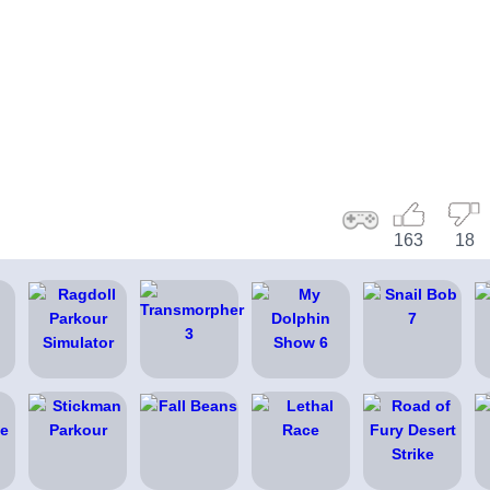
163
18