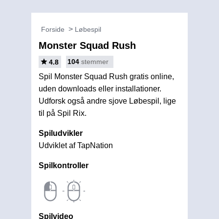
Forside
Løbespil
Monster Squad Rush
104
stemmer
4.8
Spil Monster Squad Rush gratis online,
uden downloads eller installationer.
Udforsk også andre sjove Løbespil, lige
til på Spil Rix.
Spiludvikler
Udviklet af TapNation
Spilkontroller
Spilvideo