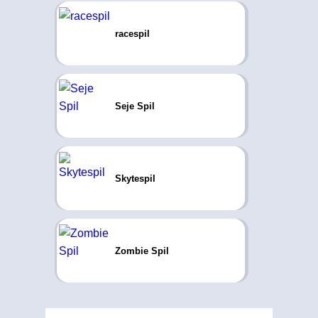
racespil
Seje Spil
Skytespil
Zombie Spil