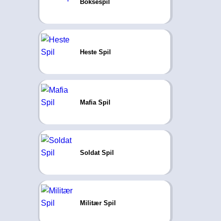
Boksespil
Heste Spil
Mafia Spil
Soldat Spil
Militær Spil