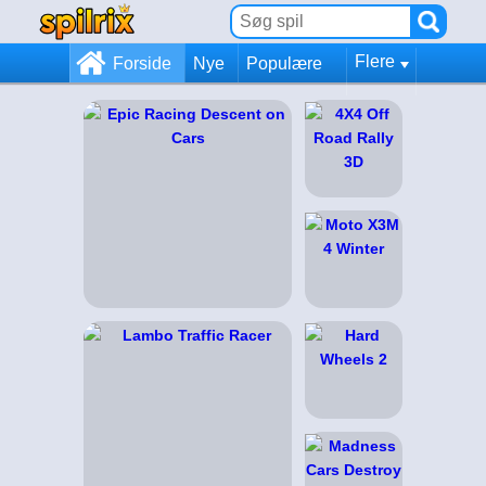
Flere
Forside
Nye
Populære