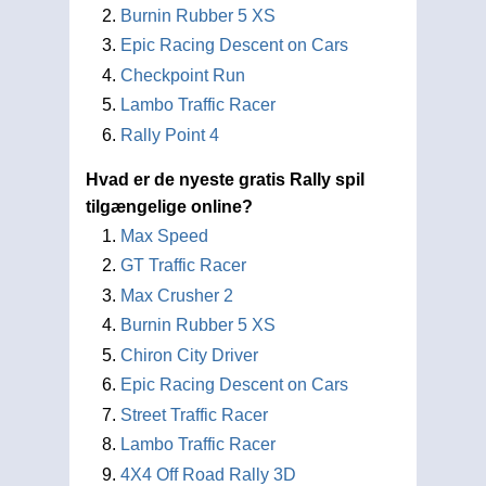
Burnin Rubber 5 XS
Epic Racing Descent on Cars
Checkpoint Run
Lambo Traffic Racer
Rally Point 4
Hvad er de nyeste gratis Rally spil
tilgængelige online?
Max Speed
GT Traffic Racer
Max Crusher 2
Burnin Rubber 5 XS
Chiron City Driver
Epic Racing Descent on Cars
Street Traffic Racer
Lambo Traffic Racer
4X4 Off Road Rally 3D