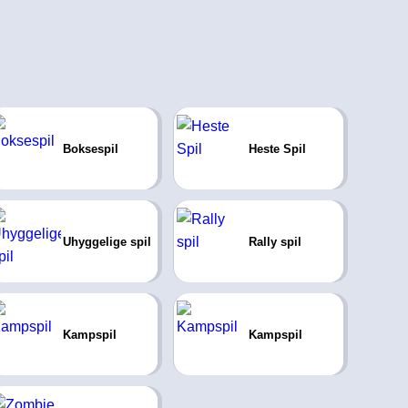
Boksespil
Heste Spil
Uhyggelige spil
Rally spil
Kampspil
Kampspil