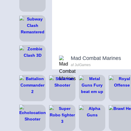
Mad Combat Marines
af JulGames