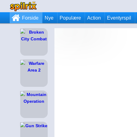
Forside
Nye
Populære
Action
Eventyrspil