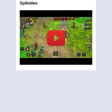
Spilvideo