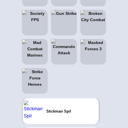
Stickman Spil