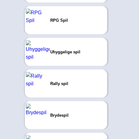
RPG Spil
Uhyggelige spil
Rally spil
Brydespil