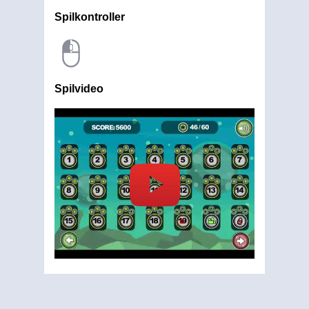
Spilkontroller
Spilvideo