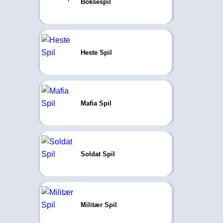
Boksespil
Heste Spil
Mafia Spil
Soldat Spil
Militær Spil