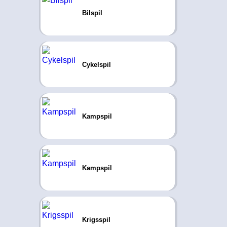
Bilspil
Cykelspil
Kampspil
Kampspil
Krigsspil