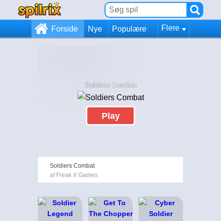
Flere
Forside
Nye
Populære
Soldiers Combat
Play
Soldiers Combat
af Freak X Games