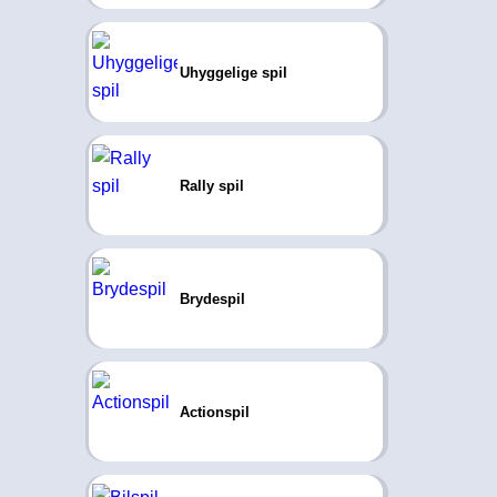
Uhyggelige spil
Rally spil
Brydespil
Actionspil