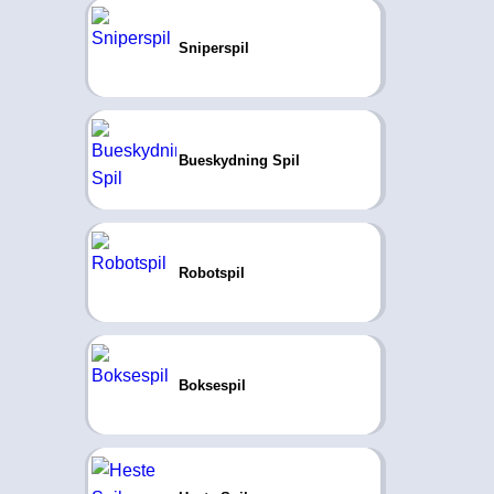
Sniperspil
Bueskydning Spil
Robotspil
Boksespil