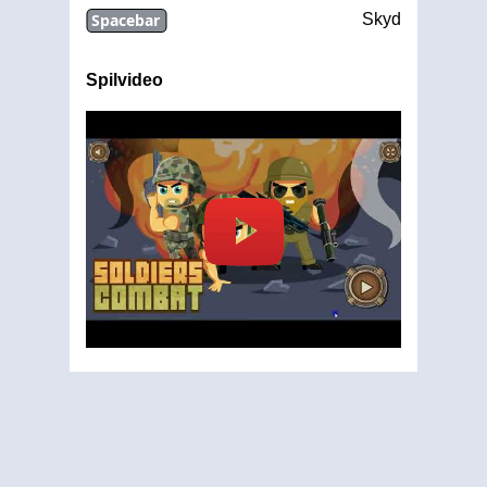
Spacebar
Skyd
Spilvideo