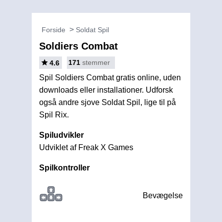
Forside
Soldat Spil
Soldiers Combat
171
stemmer
4.6
Spil Soldiers Combat gratis online, uden
downloads eller installationer. Udforsk
også andre sjove Soldat Spil, lige til på
Spil Rix.
Spiludvikler
Udviklet af Freak X Games
Spilkontroller
Bevægelse