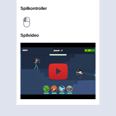
Spilkontroller
Spilvideo