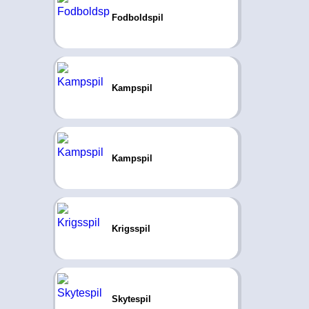
Fodboldspil
Kampspil
Kampspil
Krigsspil
Skytespil