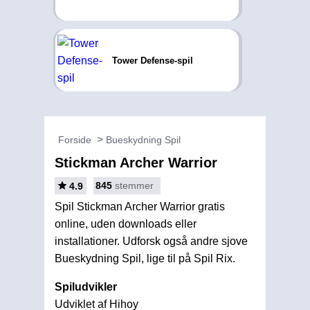
Tower Defense-spil
Forside
Bueskydning Spil
Stickman Archer Warrior
845
stemmer
4.9
Spil Stickman Archer Warrior gratis
online, uden downloads eller
installationer. Udforsk også andre sjove
Bueskydning Spil, lige til på Spil Rix.
Spiludvikler
Udviklet af Hihoy