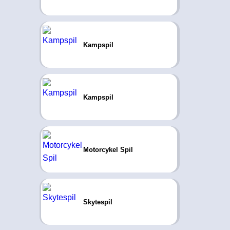
Kampspil
Kampspil
Motorcykel Spil
Skytespil