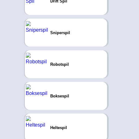
Drift Spil
Sniperspil
Robotspil
Boksespil
Heltespil