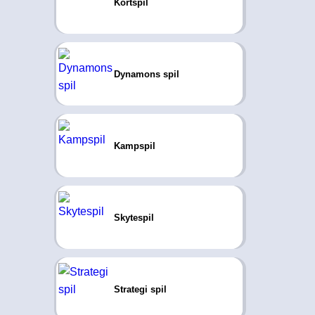
Kortspil
Dynamons spil
Kampspil
Skytespil
Strategi spil