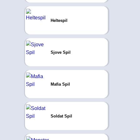
Heltespil
Sjove Spil
Mafia Spil
Soldat Spil