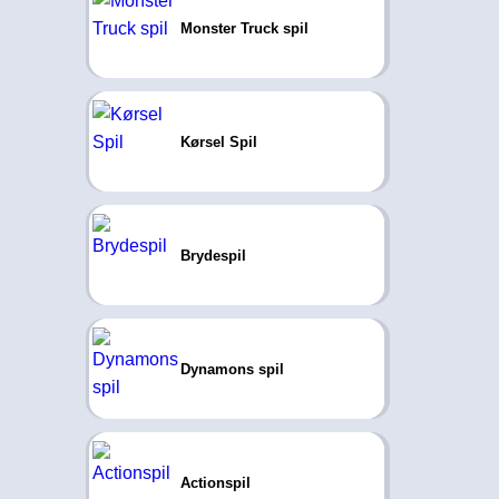
Monster Truck spil
Kørsel Spil
Brydespil
Dynamons spil
Actionspil