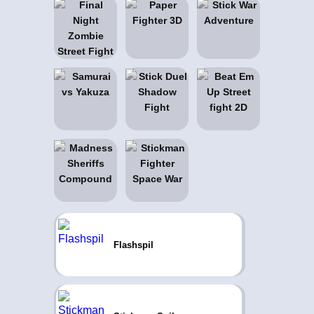
Flashspil