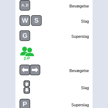
A,D
Bevægelse
W
S
Slag
G
Superslag
2-P
Bevægelse
Slag
P
Superslag