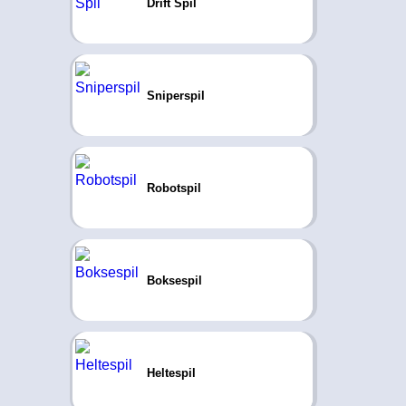
Drift Spil
Sniperspil
Robotspil
Boksespil
Heltespil