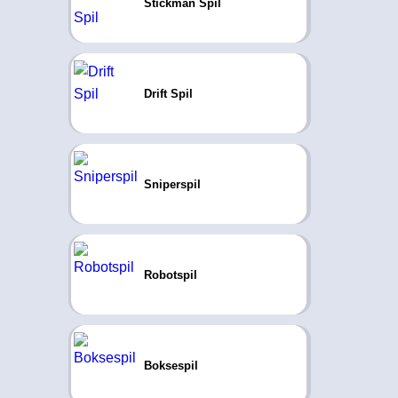
Stickman Spil
Drift Spil
Sniperspil
Robotspil
Boksespil