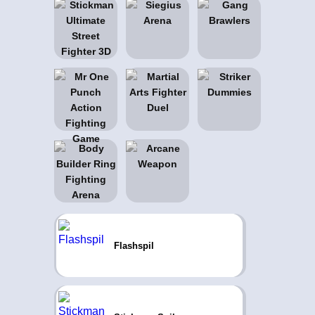
Flashspil