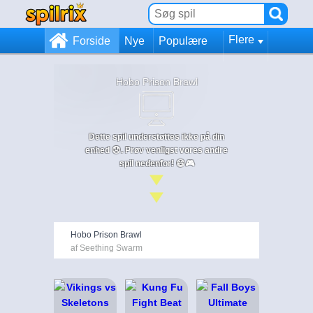
Flere
Forside
Nye
Populære
Hobo Prison Brawl
Dette spil understøttes ikke på din
enhed 😞. Prøv venligst vores andre
spil nedenfor! 😄🎮
Hobo Prison Brawl
af Seething Swarm