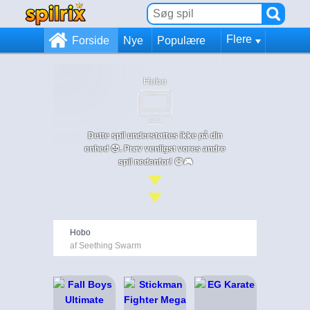
Flere
Forside
Nye
Populære
Hobo
Dette spil understøttes ikke på din
enhed 😞. Prøv venligst vores andre
spil nedenfor! 😄🎮
Hobo
af Seething Swarm