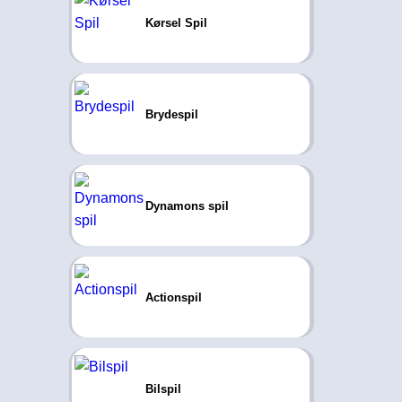
Kørsel Spil
Brydespil
Dynamons spil
Actionspil
Bilspil