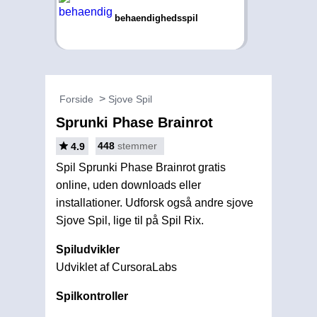
behaendighedsspil
Forside
Sjove Spil
Sprunki Phase Brainrot
448
stemmer
4.9
Spil Sprunki Phase Brainrot gratis
online, uden downloads eller
installationer. Udforsk også andre sjove
Sjove Spil, lige til på Spil Rix.
Spiludvikler
Udviklet af CursoraLabs
Spilkontroller