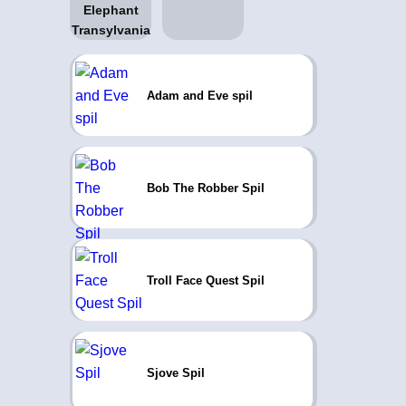
Adam and Eve spil
Bob The Robber Spil
Troll Face Quest Spil
Sjove Spil