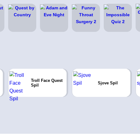
Troll Face Quest
Sjove Spil
Spil