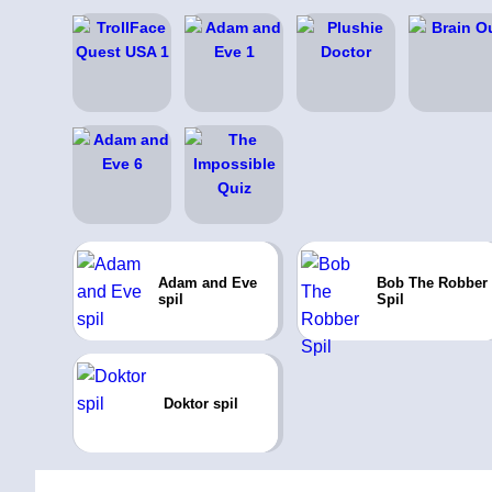
Adam and Eve
Bob The Robber
spil
Spil
Doktor spil