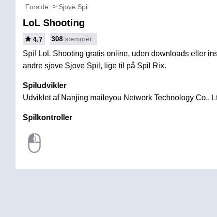
Forside
Sjove Spil
LoL Shooting
308
stemmer
4.7
Spil LoL Shooting gratis online, uden downloads eller ins
andre sjove Sjove Spil, lige til på Spil Rix.
Spiludvikler
Udviklet af Nanjing maileyou Network Technology Co., L
Spilkontroller