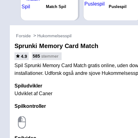
Match Spil
Puslespil
Forside
Hukommelsesspil
Sprunki Memory Card Match
585
stemmer
4.9
Spil Sprunki Memory Card Match gratis online, uden dow
installationer. Udforsk også andre sjove Hukommelsesspil, 
Spiludvikler
Udviklet af Caner
Spilkontroller