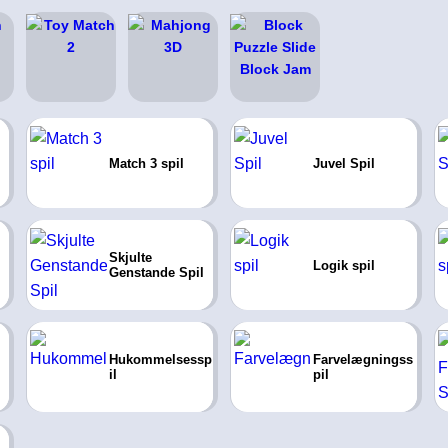
Match 3 spil
Juvel Spil
Skjulte
Logik spil
Genstande Spil
Hukommelsessp
Farvelægningss
il
pil