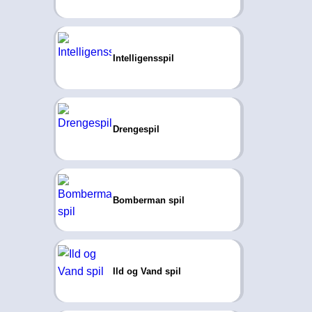
Intelligensspil
Drengespil
Bomberman spil
Ild og Vand spil