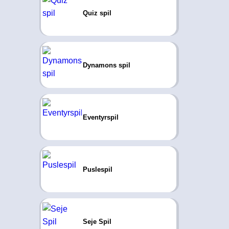
Quiz spil
Dynamons spil
Eventyrspil
Puslespil
Seje Spil