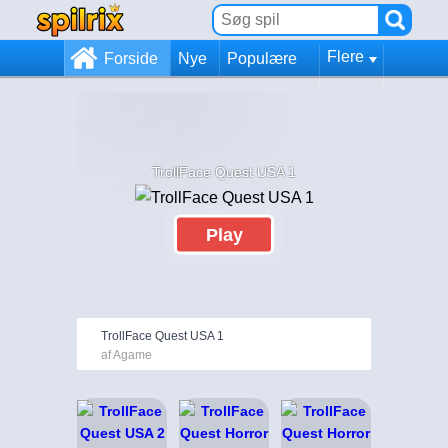
Flere
Forside
Nye
Populære
TrollFace Quest USA 1
Play
TrollFace Quest USA 1
af Agame