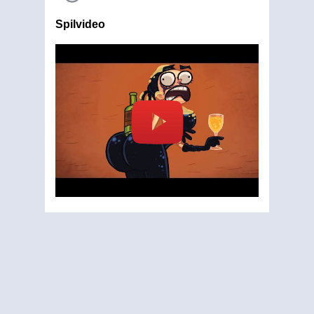
Spilvideo