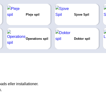
Pleje spil
Sjove Spil
Operations spil
Doktor spil
s eller installationer.
x.