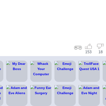
153
18