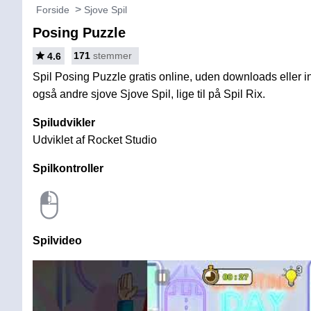
Forside
Sjove Spil
Posing Puzzle
171
stemmer
4.6
Spil Posing Puzzle gratis online, uden downloads eller in
også andre sjove Sjove Spil, lige til på Spil Rix.
Spiludvikler
Udviklet af Rocket Studio
Spilkontroller
Spilvideo