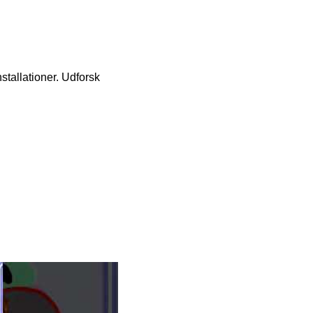
stallationer. Udforsk