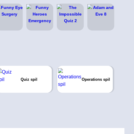
Quiz spil
Operations spil