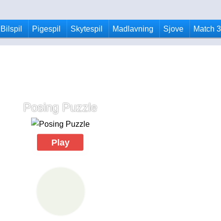
Bilspil
Pigespil
Skytespil
Madlavning
Sjove
Match 3
Posing Puzzle
Play