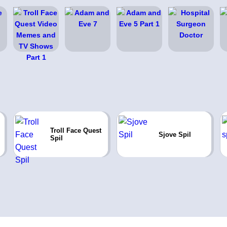
Troll Face Quest
Sjove Spil
Spil