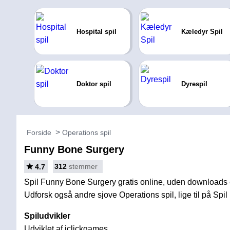
Hospital spil
Kæledyr Spil
Doktor spil
Dyrespil
Forside
Operations spil
Funny Bone Surgery
312
stemmer
4.7
Spil Funny Bone Surgery gratis online, uden downloads el
Udforsk også andre sjove Operations spil, lige til på Spil 
Spiludvikler
Udviklet af iclickgames