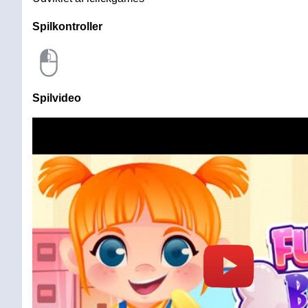
Spilkontroller
Spilvideo