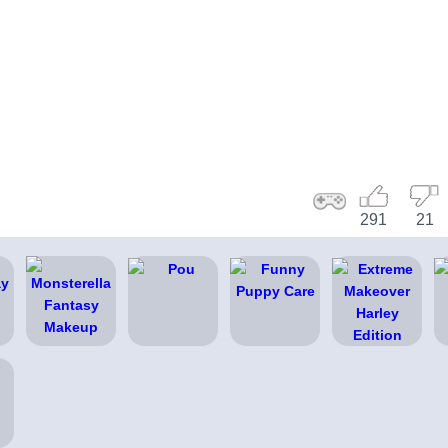
291
21