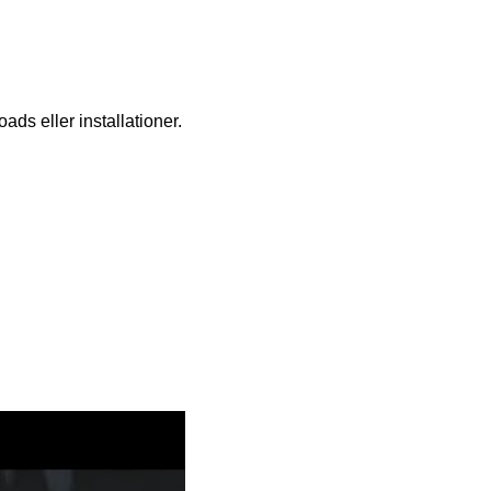
ds eller installationer.