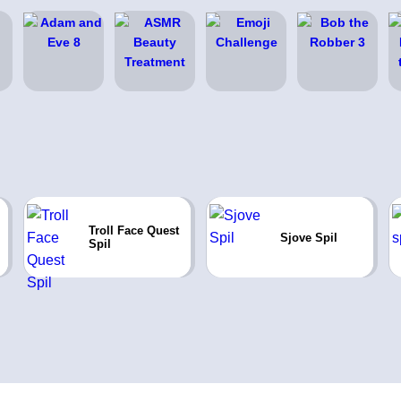
Troll Face Quest
Sjove Spil
Spil