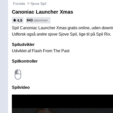
Forside
Sjove Spil
Canoniac Launcher Xmas
843
stemmer
4.9
Spil Canoniac Launcher Xmas gratis online, uden downloa
Udforsk også andre sjove Sjove Spil, lige til på Spil Rix.
Spiludvikler
Udviklet af Flash From The Past
Spilkontroller
Spilvideo