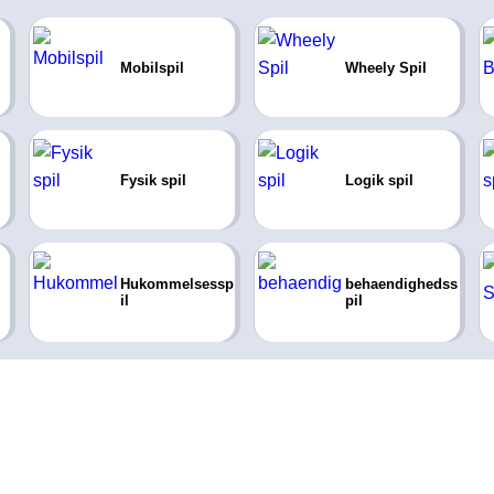
Mobilspil
Wheely Spil
Fysik spil
Logik spil
Hukommelsessp
behaendighedss
il
pil