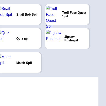
Troll Face Quest
Snail Bob Spil
Spil
Jigsaw
Quiz spil
Puslespil
Match Spil