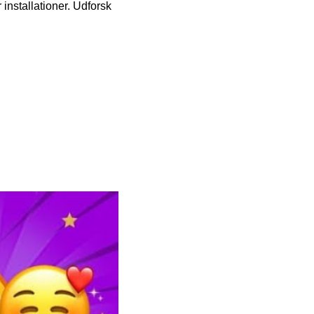
installationer. Udforsk