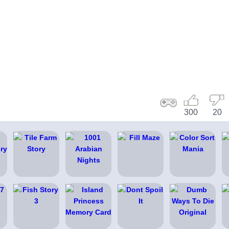
300
20