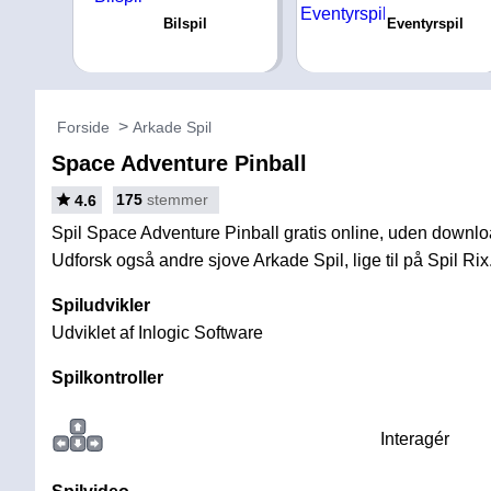
Bilspil
Eventyrspil
Forside
Arkade Spil
Space Adventure Pinball
175
stemmer
4.6
Spil Space Adventure Pinball gratis online, uden download
Udforsk også andre sjove Arkade Spil, lige til på Spil Rix
Spiludvikler
Udviklet af Inlogic Software
Spilkontroller
Interagér