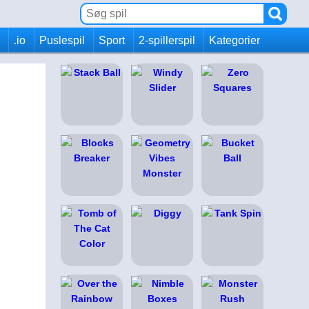
.io
Puslespil
Sport
2-spillerspil
Kategorier