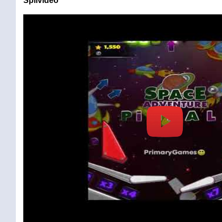
Spilvideo