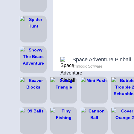
Space Adventure Pinball
af Inlogic Software