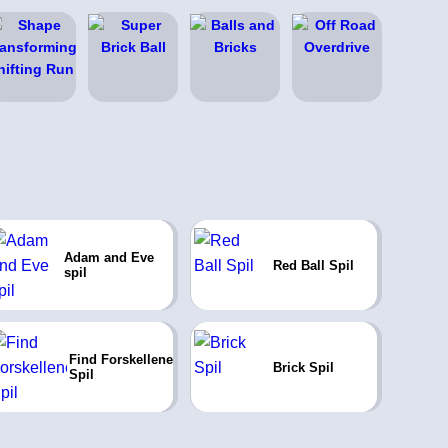
Adam and Eve
Red Ball Spil
spil
Find Forskellene
Brick Spil
Spil