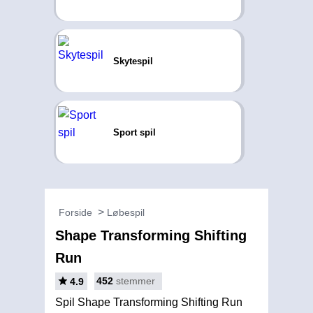
Skytespil
Sport spil
Forside
Løbespil
Shape Transforming Shifting
Run
452
stemmer
4.9
Spil Shape Transforming Shifting Run