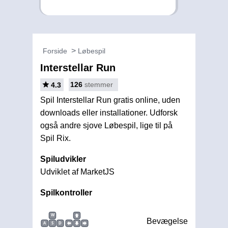
Forside
Løbespil
Interstellar Run
126
stemmer
4.3
Spil Interstellar Run gratis online, uden
downloads eller installationer. Udforsk
også andre sjove Løbespil, lige til på
Spil Rix.
Spiludvikler
Udviklet af MarketJS
Spilkontroller
W
Bevægelse
A
S
D