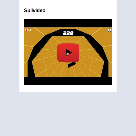
Spilvideo