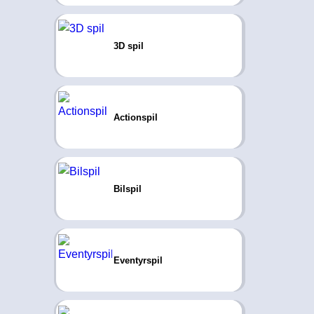
3D spil
Actionspil
Bilspil
Eventyrspil