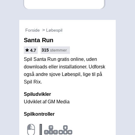
Forside
Løbespil
Santa Run
315
stemmer
4.7
Spil Santa Run gratis online, uden
downloads eller installationer. Udforsk
også andre sjove Løbespil, lige til på
Spil Rix.
Spiludvikler
Udviklet af GM Media
Spilkontroller
|
W
A
S
D