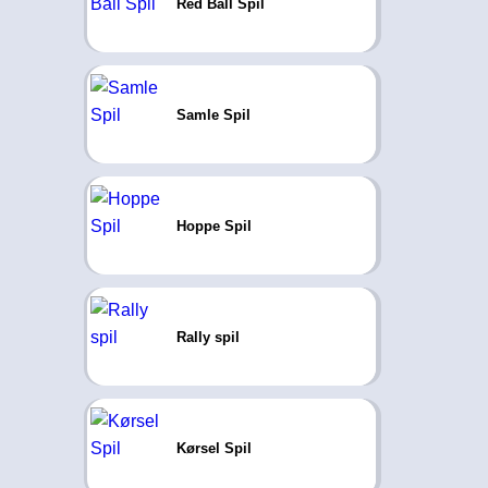
Red Ball Spil
Samle Spil
Hoppe Spil
Rally spil
Kørsel Spil