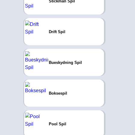
Stickman Spil
Drift Spil
Bueskydning Spil
Boksespil
Pool Spil