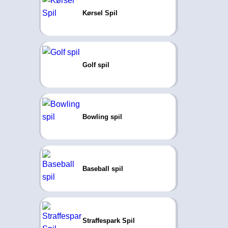
Kørsel Spil
Golf spil
Bowling spil
Baseball spil
Straffespark Spil