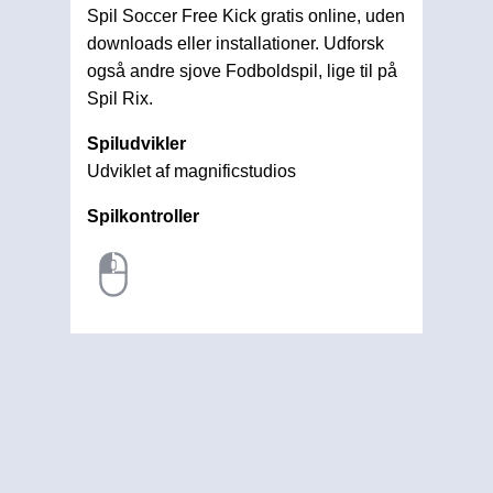
Spil Soccer Free Kick gratis online, uden
downloads eller installationer. Udforsk
også andre sjove Fodboldspil, lige til på
Spil Rix.
Spiludvikler
Udviklet af magnificstudios
Spilkontroller