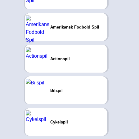
Amerikansk Fodbold Spil
Actionspil
Bilspil
Cykelspil