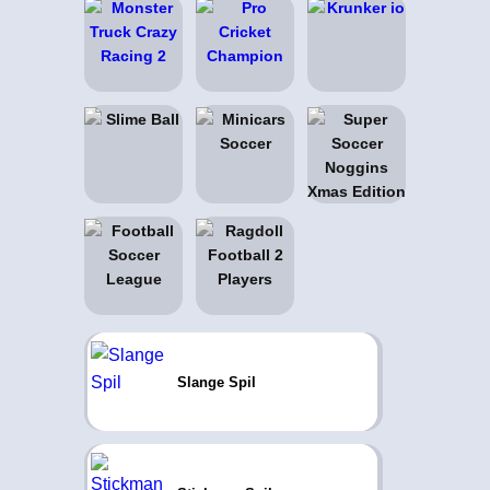
Slange Spil