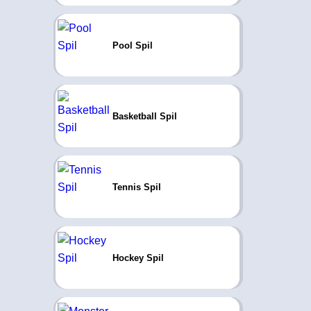
Pool Spil
Basketball Spil
Tennis Spil
Hockey Spil