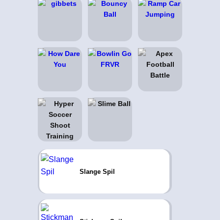
Slange Spil