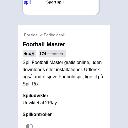
Sport spil
Forside
Fodboldspil
Football Master
174
stemmer
4.5
Spil Football Master gratis online, uden
downloads eller installationer. Udforsk
også andre sjove Fodboldspil, lige til på
Spil Rix.
Spiludvikler
Udviklet af 2Play
Spilkontroller