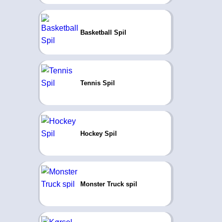
Basketball Spil
Tennis Spil
Hockey Spil
Monster Truck spil