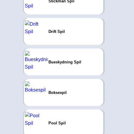
Stickman Spil
Drift Spil
Bueskydning Spil
Boksespil
Pool Spil