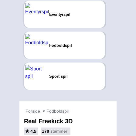
Eventyrspil
Fodboldspil
Sport spil
Forside
Fodboldspil
Real Freekick 3D
178
stemmer
4.5