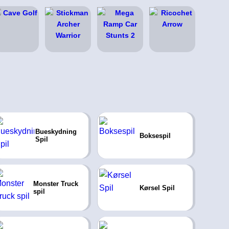
Bueskydning
Boksespil
Spil
Monster Truck
Kørsel Spil
spil