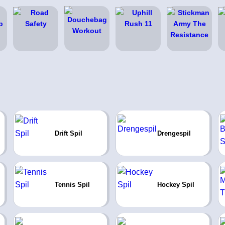
Drift Spil
Drengespil
Tennis Spil
Hockey Spil