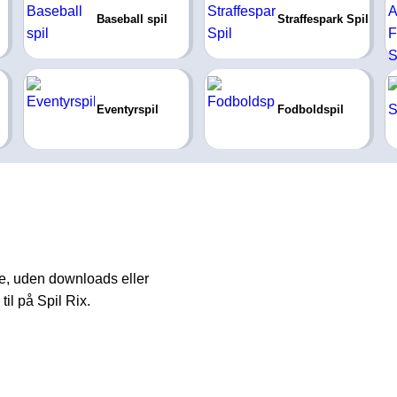
Baseball spil
Straffespark Spil
Eventyrspil
Fodboldspil
ne, uden downloads eller
til på Spil Rix.