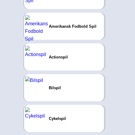
Amerikansk Fodbold Spil
Actionspil
Bilspil
Cykelspil