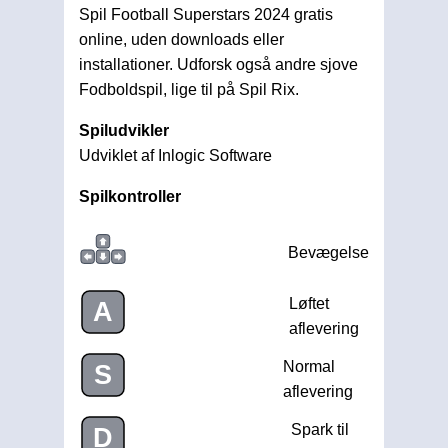
Spil Football Superstars 2024 gratis
online, uden downloads eller
installationer. Udforsk også andre sjove
Fodboldspil, lige til på Spil Rix.
Spiludvikler
Udviklet af Inlogic Software
Spilkontroller
Bevægelse
Løftet
A
aflevering
Normal
S
aflevering
Spark til
D