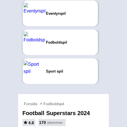
Eventyrspil
Fodboldspil
Sport spil
Forside
Fodboldspil
Football Superstars 2024
170
stemmer
4.6