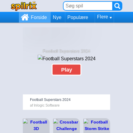
Flere
Forside
Nye
Populære
Football Superstars 2024
Play
Football Superstars 2024
af Inlogic Software