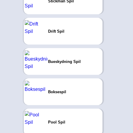
Stickman Spil
Drift Spil
Bueskydning Spil
Boksespil
Pool Spil