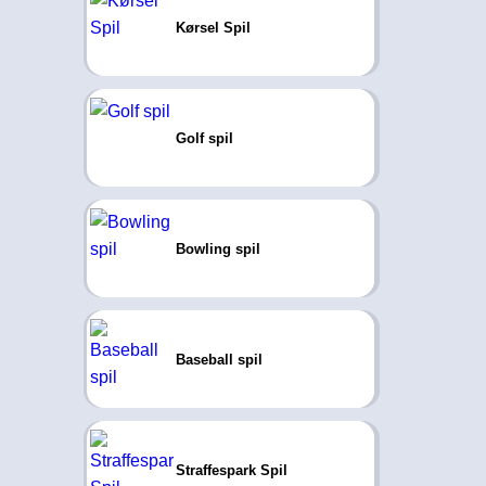
Kørsel Spil
Golf spil
Bowling spil
Baseball spil
Straffespark Spil