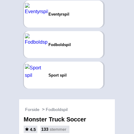
Eventyrspil
Fodboldspil
Sport spil
Forside
Fodboldspil
Monster Truck Soccer
133
stemmer
4.5