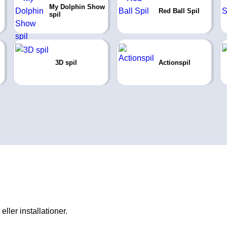
My Dolphin Show
Red Ball Spil
spil
3D spil
Actionspil
ler installationer.