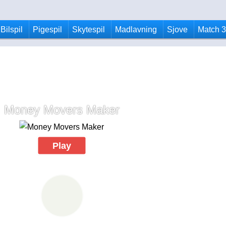
Bilspil
Pigespil
Skytespil
Madlavning
Sjove
Match 3
Money Movers Maker
Play