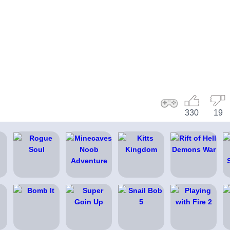
330
19