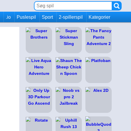
.io
Puslespil
Sport
2-spillerspil
Kategorier