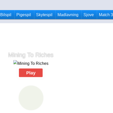
Bilspil
Pigespil
Skytespil
Madlavning
Sjove
Match 3
Mining To Riches
Play