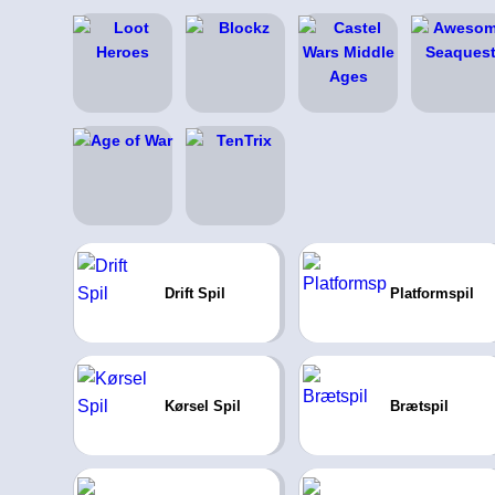
Drift Spil
Platformspil
Kørsel Spil
Brætspil