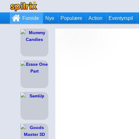
Forside
Nye
Populære
Action
Eventyrspil