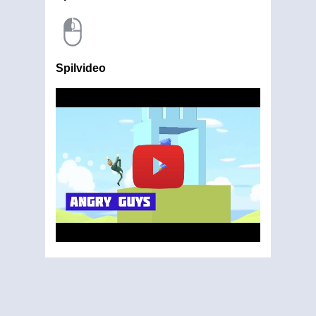
Spilvideo