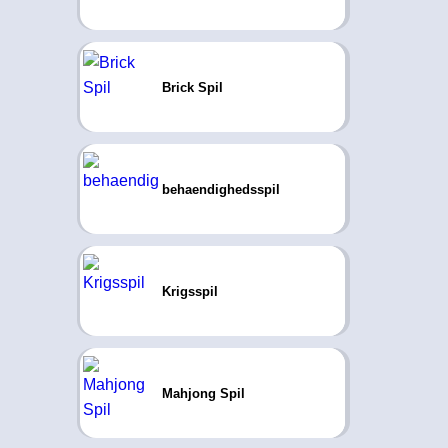
Brick Spil
behaendighedsspil
Krigsspil
Mahjong Spil