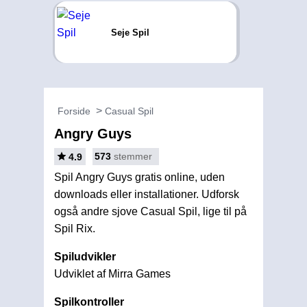
Seje Spil
Forside
Casual Spil
Angry Guys
573
stemmer
4.9
Spil Angry Guys gratis online, uden
downloads eller installationer. Udforsk
også andre sjove Casual Spil, lige til på
Spil Rix.
Spiludvikler
Udviklet af Mirra Games
Spilkontroller