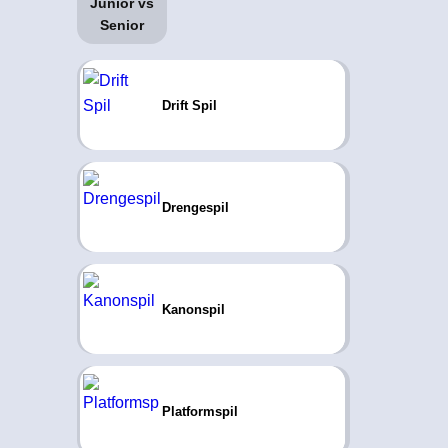
Drift Spil
Drengespil
Kanonspil
Platformspil