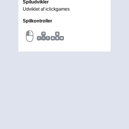
Spiludvikler
Udviklet af iclickgames
Spilkontroller
W
A
S
D