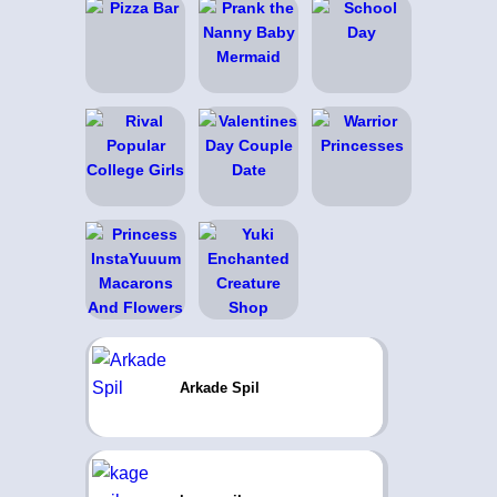
Arkade Spil