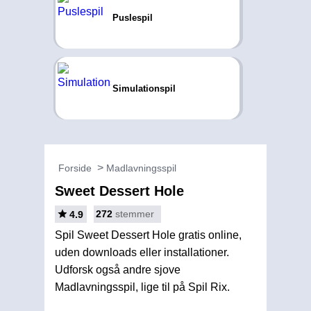
Puslespil
Simulationspil
Forside
Madlavningsspil
Sweet Dessert Hole
272
stemmer
4.9
Spil Sweet Dessert Hole gratis online,
uden downloads eller installationer.
Udforsk også andre sjove
Madlavningsspil, lige til på Spil Rix.